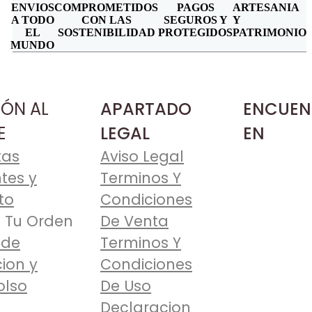
ENVIOS
COMPROMETIDOS
PAGOS
ARTESANIA
A TODO
CON LAS
SEGUROS Y
Y
EL
SOSTENIBILIDAD
PROTEGIDOS
PATRIMONIO
MUNDO
IÓN AL
APARTADO
ENCUEN
E
LEGAL
EN
tas
Aviso Legal
tes y
Terminos Y
to
Condiciones
 Tu Orden
De Venta
 de
Terminos Y
ion y
Condiciones
lso
De Uso
Declaracion