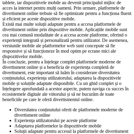
tablete, iar dispozitivele mobile au devenit principalul mijloc de
acces la internet pentru mulți oameni. Prin urmare, platformele de
divertisment online trebuie să fie optimizate pentru a funcționa fluent
și eficient pe aceste dispozitive mobile.
Există mai multe soluții adaptate pentru a accesa platformele de
divertisment online prin dispozitive mobile. Aplicațiile mobile sunt
cea mai comună modalitate de a accesa aceste platforme, oferind o
experiență integrată și personalizată pentru utilizator. De asemenea,
versiunile mobile ale platformelor web sunt concepute să fie
responsive și să funcționeze în mod optim pe ecrane mici ale
dispozitivelor mobile.
În concluzie, pentru a înțelege complet platformele moderne de
divertisment online și a beneficia de experiența completă de
divertisment, este important să luăm în considerare diversitatea
conținutului, experiența utilizatorului, adaptarea la dispozitivele
mobile și soluțiile adaptate disponibile. Cu un ghid complet și o
înțelegere aprofundată a acestor aspecte, putem naviga cu succes în
ecosistemele digitale ale viitorului și să ne bucurăm de toate
beneficiile pe care le oferă divertismentul online.
Diversitatea conținutului oferit de platformele moderne de
divertisment online
Experiența utilizatorului pe aceste platforme
Adaptarea platformelor la dispozitivele mobile
Soluții adaptate pentru accesul la platformele de divertisment