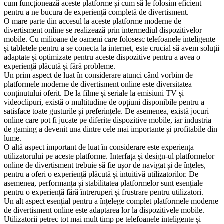
cum funcționează aceste platforme și cum să le folosim eficient
pentru a ne bucura de experiență completă de divertisment.
O mare parte din accesul la aceste platforme moderne de
divertisment online se realizează prin intermediul dispozitivelor
mobile. Cu milioane de oameni care folosesc telefoanele inteligente
și tabletele pentru a se conecta la internet, este crucial să avem soluții
adaptate și optimizate pentru aceste dispozitive pentru a avea o
experiență plăcută și fără probleme.
Un prim aspect de luat în considerare atunci când vorbim de
platformele moderne de divertisment online este diversitatea
conținutului oferit. De la filme și seriale la emisiuni TV și
videoclipuri, există o multitudine de opțiuni disponibile pentru a
satisface toate gusturile și preferințele. De asemenea, există jocuri
online care pot fi jucate pe diferite dispozitive mobile, iar industria
de gaming a devenit una dintre cele mai importante și profitabile din
lume.
O altă aspect important de luat în considerare este experiența
utilizatorului pe aceste platforme. Interfața și design-ul platformelor
online de divertisment trebuie să fie ușor de navigat și de înțeles,
pentru a oferi o experiență plăcută și intuitivă utilizatorilor. De
asemenea, performanța și stabilitatea platformelor sunt esențiale
pentru o experiență fără întreruperi și frustrare pentru utilizatori.
Un alt aspect esențial pentru a înțelege complet platformele moderne
de divertisment online este adaptarea lor la dispozitivele mobile.
Utilizatorii petrec tot mai mult timp pe telefoanele inteligente și