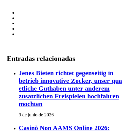
Entradas relacionadas
Jenes Bieten richtet gegenseitig in
betrieb innovative Zocker, unser qua
etliche Guthaben unter anderem
zusatzlichen Freispielen hochfahren
mochten
9 de junio de 2026
Casinò Non AAMS Online 2026: