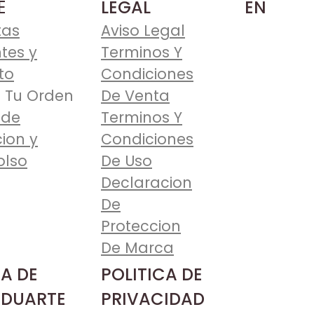
E
LEGAL
EN
tas
Aviso Legal
tes y
Terminos Y
to
Condiciones
 Tu Orden
De Venta
 de
Terminos Y
ion y
Condiciones
lso
De Uso
Declaracion
De
Proteccion
De Marca
A DE
POLITICA DE
 DUARTE
PRIVACIDAD