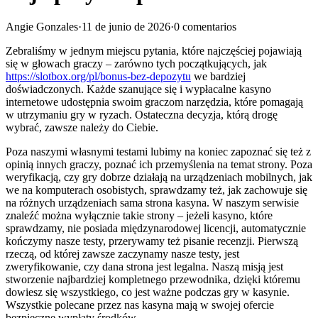
Angie Gonzales
·
11 de junio de 2026
·
0 comentarios
Zebraliśmy w jednym miejscu pytania, które najczęściej pojawiają
się w głowach graczy – zarówno tych początkujących, jak
https://slotbox.org/pl/bonus-bez-depozytu
we bardziej
doświadczonych. Każde szanujące się i wypłacalne kasyno
internetowe udostępnia swoim graczom narzędzia, które pomagają
w utrzymaniu gry w ryzach. Ostateczna decyzja, którą drogę
wybrać, zawsze należy do Ciebie.
Poza naszymi własnymi testami lubimy na koniec zapoznać się też z
opinią innych graczy, poznać ich przemyślenia na temat strony. Poza
weryfikacją, czy gry dobrze działają na urządzeniach mobilnych, jak
we na komputerach osobistych, sprawdzamy też, jak zachowuje się
na różnych urządzeniach sama strona kasyna. W naszym serwisie
znaleźć można wyłącznie takie strony – jeżeli kasyno, które
sprawdzamy, nie posiada międzynarodowej licencji, automatycznie
kończymy nasze testy, przerywamy też pisanie recenzji. Pierwszą
rzeczą, od której zawsze zaczynamy nasze testy, jest
zweryfikowanie, czy dana strona jest legalna. Naszą misją jest
stworzenie najbardziej kompletnego przewodnika, dzięki któremu
dowiesz się wszystkiego, co jest ważne podczas gry w kasynie.
Wszystkie polecane przez nas kasyna mają w swojej ofercie
bezpieczne wypłaty środków.