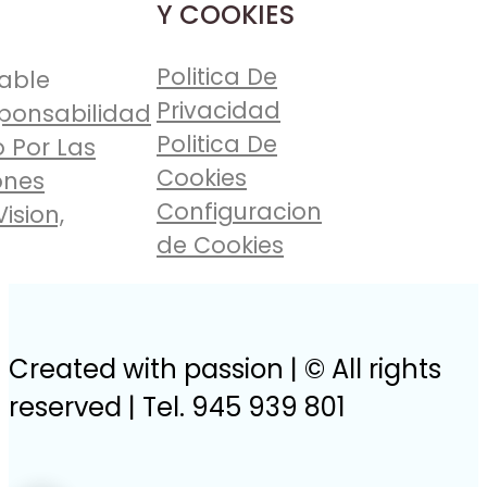
Y COOKIES
Politica De
able
Privacidad
ponsabilidad
Politica De
 Por Las
Cookies
ones
Configuracion
Vision,
de Cookies
Created with passion | © All rights
reserved | Tel. 945 939 801