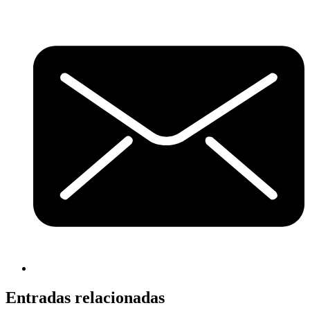
Entradas relacionadas