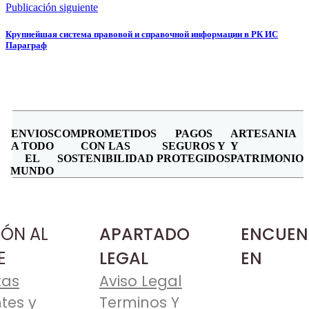
Publicación siguiente
Крупнейшая система правовой и справочной информации в РК ИС
Параграф
ENVIOS
COMPROMETIDOS
PAGOS
ARTESANIA
A TODO
CON LAS
SEGUROS Y
Y
EL
SOSTENIBILIDAD
PROTEGIDOS
PATRIMONIO
MUNDO
IÓN AL
APARTADO
ENCUEN
E
LEGAL
EN
tas
Aviso Legal
tes y
Terminos Y