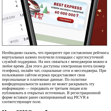
Необходимо сказать, что приоритет при составлении рейтинга
виртуальных казино получили площадки с круглосуточной
службой поддержки. На них связаться с менеджером можно в
любое время. Для этого доступны электронная почта (номер
телефона), онлайн чат, социальные сети и мессенджеры. При
пользовании сайтом игроки предоставляют свои
персональные и платежные данные. По политике
конфиденциальности казино не может раскрывать эту
информацию — передавать ее третьим лицам или
публиковать в открытых источниках. В регистрационной
форме вставьте ранее скопированный код PICVR в
соответствующее поле.