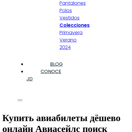
Pantalones
Polos
Vestidos
Colecciones
Primavera
Verano
2024
BLOG
CONOCE
JD
Купить авиабилеты дёшево
онлайн Авиасейлс поиск