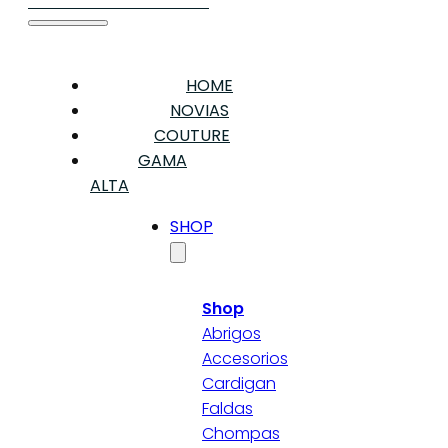
HOME
NOVIAS
COUTURE
GAMA
ALTA
SHOP
Shop
Abrigos
Accesorios
Cardigan
Faldas
Chompas