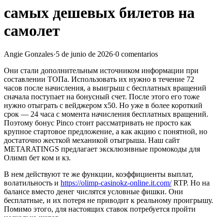
самых дешевых билетов на
самолет
Angie Gonzales
·
5 de junio de 2026
·
0 comentarios
Они стали дополнительным источником информации при
составлении ТОПа. Использовать их нужно в течение 72
часов после начисления, а выигрыш с бесплатных вращений
сначала поступает на бонусный счет. После этого его тоже
нужно отыграть с вейджером x50. Но уже в более короткий
срок — 24 часа с момента начисления бесплатных вращений.
Поэтому бонус Pinco стоит рассматривать не просто как
крупное стартовое предложение, а как акцию с понятной, но
достаточно жесткой механикой отыгрыша.
Наш сайт
METARATINGS предлагает эксклюзивные промокоды для
Олимп бет ком и кз.
В нем действуют те же функции, коэффициенты выплат,
волатильность и
https://olimp-casinokz-online.it.com/
RTP. Но на
балансе вместо денег числятся условные фишки. Они
бесплатные, и их потеря не приводит к реальному проигрышу.
Помимо этого, для настоящих ставок потребуется пройти