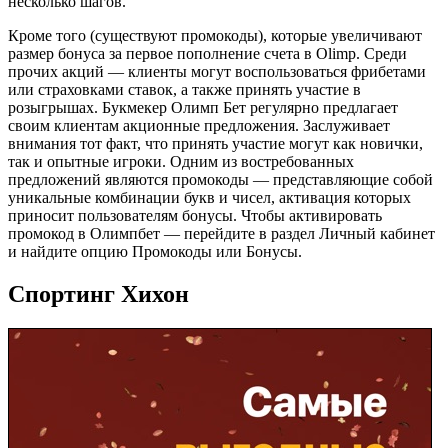
несколько шагов.
Кроме того (существуют промокоды), которые увеличивают
размер бонуса за первое пополнение счета в Olimp. Среди
прочих акций — клиенты могут воспользоваться фрибетами
или страховками ставок, а также принять участие в
розыгрышах. Букмекер Олимп Бет регулярно предлагает
своим клиентам акционные предложения. Заслуживает
внимания тот факт, что принять участие могут как новички,
так и опытные игроки. Одним из востребованных
предложений являются промокоды — представляющие собой
уникальные комбинации букв и чисел, активация которых
приносит пользователям бонусы. Чтобы активировать
промокод в Олимпбет — перейдите в раздел Личный кабинет
и найдите опцию Промокоды или Бонусы.
Спортинг Хихон