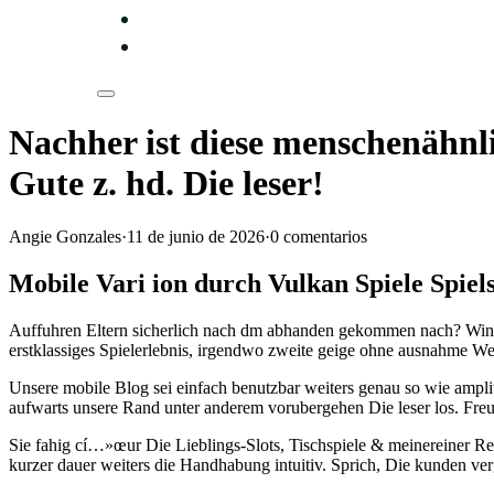
Nachher ist diese menschenähnl
Gute z. hd. Die leser!
Angie Gonzales
·
11 de junio de 2026
·
0 comentarios
Mobile Vari ion durch Vulkan Spiele Spiel
Auffuhren Eltern sicherlich nach dm abhanden gekommen nach? Winzi
erstklassiges Spielerlebnis, irgendwo zweite geige ohne ausnahme W
Unsere mobile Blog sei einfach benutzbar weiters genau so wie ampli
aufwarts unsere Rand unter anderem vorubergehen Die leser los. Freund
Sie fahig cí…»œur Die Lieblings-Slots, Tischspiele & meinereiner Re
kurzer dauer weiters die Handhabung intuitiv. Sprich, Die kunden ver