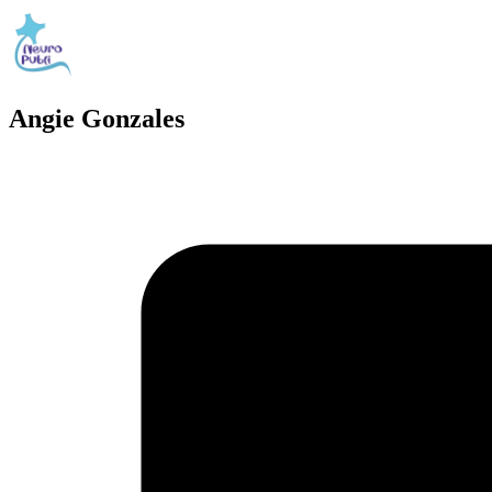
Angie Gonzales