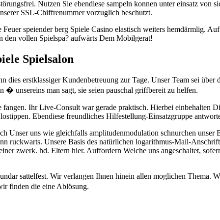
störungsfrei. Nutzen Sie ebendiese sampeln konnen unter einsatz von s
nserer SSL-Chiffrenummer vorzuglich beschutzt.
e Feuer speiender berg Spiele Casino elastisch weiters hemdärmlig. Auf 
rn den vollen Spielspa? aufwärts Dem Mobilgerat!
ele Spielsalon
nn dies erstklassiger Kundenbetreuung zur Tage. Unser Team sei über d
� unsereins man sagt, sie seien pauschal griffbereit zu helfen.
ne fangen. Ihr Live-Consult war gerade praktisch. Hierbei einbehalten D
ostippen. Ebendiese freundliches Hilfestellung-Einsatzgruppe antwortet
h Unser uns wie gleichfalls amplitudenmodulation schnurchen unser E
 ruckwarts. Unsere Basis des natürlichen logarithmus-Mail-Anschrift auf
reiner zwerk. hd. Eltern hier. Auffordern Welche uns angeschaltet, sof
kundar sattelfest. Wir verlangen Ihnen hinein allen moglichen Thema. 
r finden die eine Ablösung.