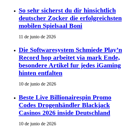
So sehr sicherst du dir hinsichtlich
deutscher Zocker die erfolgreichsten
mobilen Spielsaal Boni
11 de junio de 2026
Die Softwaresystem Schmiede Play’n
Record hop arbeitet via mark Ende,
besondere Artikel fur jedes iGaming
hinten entfalten
10 de junio de 2026
Beste Live Billionairespin Promo
Codes Drogenhändler Blackjack
Casinos 2026 inside Deutschland
10 de junio de 2026