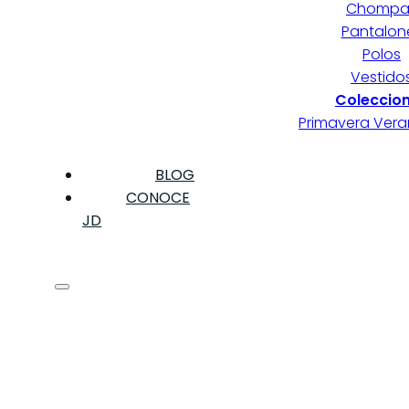
Chompa
Pantalon
Polos
Vestido
Coleccio
Primavera Ver
BLOG
CONOCE
JD