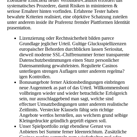
Ebendiese Entscheid neuer Verbinden-Casinos erfordert das
systematisches Prozedere, damit Risiken in minimieren &
seriose Ernahrer hinten vorfinden. Erfahrene Tester haben
bewahrte Kriterien realisiert, eine objektive Schatzung zuteilen
unter anderem inside ihr Praferenz fremder Plattformen Identität
prasentation.
Lizenzierung oder Rechtssicherheit bilden parece
Grundlage jeglicher Urteil. Gultige Glucksspiellizenzen
europaischer Behorden durchblicken lassen Seriositat,
dieweil moderne SSL-Chiffrenummer ferner transparente
Datenschutzbestimmungen einen Sturz personlicher
Datensammlung gewahrleisten. Regulierte Casinos
unterliegen strengen Auflagen unter anderem regelma?
igen Kontrollen.
Bonusangebote ferner Aktionsbedingungen einbringen
neue Augenmerk as part of das Urteil. Willkommensboni
vollbringen wieder und wieder betrachtliche Erfolgreich
sein, nur ausschlaggebend man sagt, welche sind
effectuer Umsatzbedingungen unter anderem realistische
Zeitlimits. Versteckte Klauseln fähig sein richtige
Angebote wertlos herstellen, aus welchem grund selbige
Kleingedruckte gründlich geprüft eignen soll.
Unser Spielportfolio zeigt ebendiese Gerust vos
Anbieters bei Summe ferner Ideenreichtum. Zusätzliche