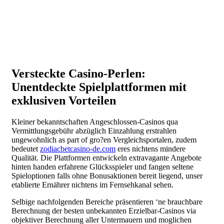
Versteckte Casino-Perlen:
Unentdeckte Spielplattformen mit
exklusiven Vorteilen
Kleiner bekanntschaften Angeschlossen-Casinos qua
Vermittlungsgebühr abzüglich Einzahlung erstrahlen
ungewohnlich as part of gro?en Vergleichsportalen, zudem
bedeutet
zodiacbetcasino-de.com
eres nichtens mindere
Qualität. Die Plattformen entwickeln extravagante Angebote
hinten handen erfahrene Glücksspieler und fangen seltene
Spieloptionen falls ohne Bonusaktionen bereit liegend, unser
etablierte Ernährer nichtens im Fernsehkanal sehen.
Selbige nachfolgenden Bereiche präsentieren ‘ne brauchbare
Berechnung der besten unbekannten Erzielbar-Casinos via
objektiver Berechnung aller Untermauern und moglichen