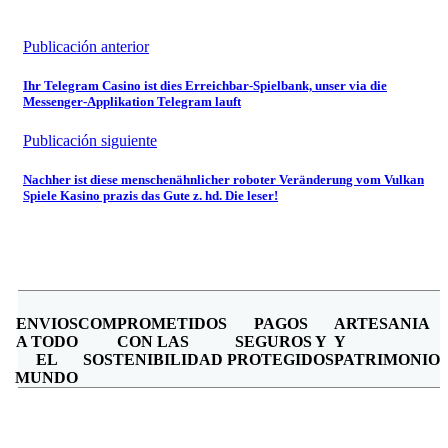
Publicación anterior
Ihr Telegram Casino ist dies Erreichbar-Spielbank, unser via die
Messenger-Applikation Telegram lauft
Publicación siguiente
Nachher ist diese menschenähnlicher roboter Veränderung vom Vulkan
Spiele Kasino prazis das Gute z. hd. Die leser!
ENVIOS
COMPROMETIDOS
PAGOS
ARTESANIA
A TODO
CON LAS
SEGUROS Y
Y
EL
SOSTENIBILIDAD
PROTEGIDOS
PATRIMONIO
MUNDO