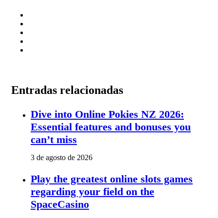
Entradas relacionadas
Dive into Online Pokies NZ 2026:
Essential features and bonuses you
can’t miss
3 de agosto de 2026
Play the greatest online slots games
regarding your field on the
SpaceCasino