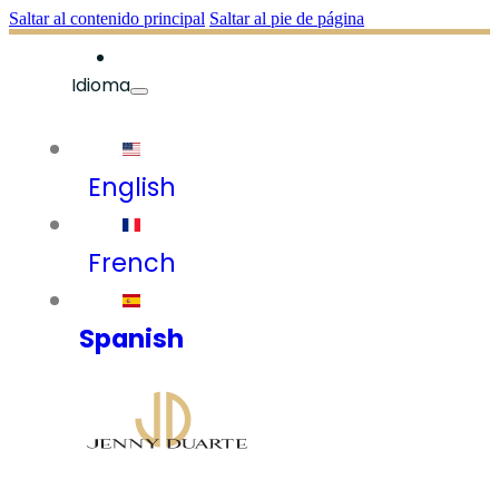
Saltar al contenido principal
Saltar al pie de página
Idioma
English
French
Spanish