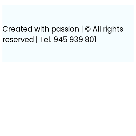
Created with passion | © All rights
reserved | Tel. 945 939 801