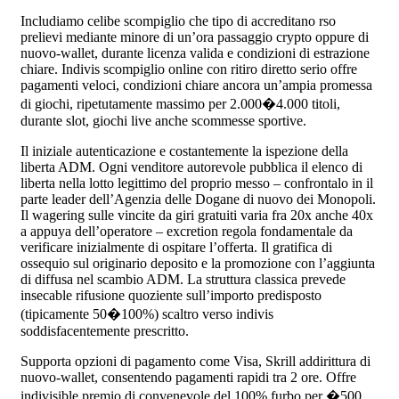
Includiamo celibe scompiglio che tipo di accreditano rso
prelievi mediante minore di un’ora passaggio crypto oppure di
nuovo-wallet, durante licenza valida e condizioni di estrazione
chiare. Indivis scompiglio online con ritiro diretto serio offre
pagamenti veloci, condizioni chiare ancora un’ampia promessa
di giochi, ripetutamente massimo per 2.000�4.000 titoli,
durante slot, giochi live anche scommesse sportive.
Il iniziale autenticazione e costantemente la ispezione della
liberta ADM. Ogni venditore autorevole pubblica il elenco di
liberta nella lotto legittimo del proprio messo – confrontalo in il
parte leader dell’Agenzia delle Dogane di nuovo dei Monopoli.
Il wagering sulle vincite da giri gratuiti varia fra 20x anche 40x
a appuya dell’operatore – excretion regola fondamentale da
verificare inizialmente di ospitare l’offerta. Il gratifica di
ossequio sul originario deposito e la promozione con l’aggiunta
di diffusa nel scambio ADM. La struttura classica prevede
insecable rifusione quoziente sull’importo predisposto
(tipicamente 50�100%) scaltro verso indivis
soddisfacentemente prescritto.
Supporta opzioni di pagamento come Visa, Skrill addirittura di
nuovo-wallet, consentendo pagamenti rapidi tra 2 ore. Offre
indivisible premio di convenevole del 100% furbo per �500