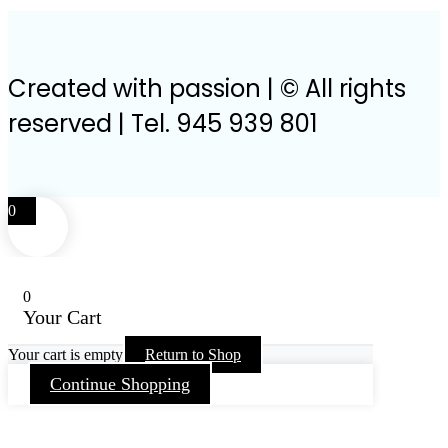
Created with passion | © All rights
reserved | Tel. 945 939 801
0
0
Your Cart
Your cart is empty
Return to Shop
Continue Shopping