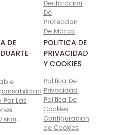
Declaracion
De
Proteccion
De Marca
A DE
POLITICA DE
 DUARTE
PRIVACIDAD
Y COOKIES
Politica De
able
Privacidad
ponsabilidad
Politica De
 Por Las
Cookies
ones
Configuracion
Vision,
de Cookies