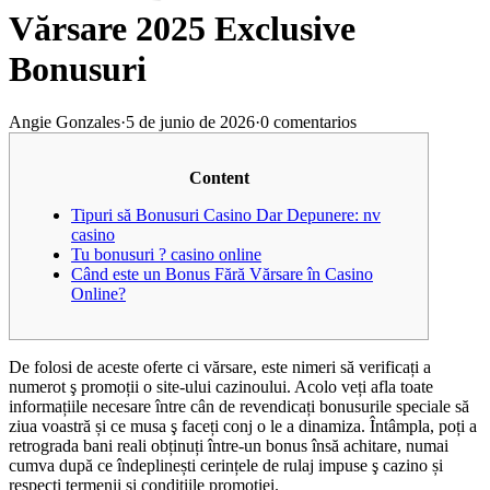
Vărsare 2025 Exclusive
Bonusuri
Angie Gonzales
·
5 de junio de 2026
·
0 comentarios
Content
Tipuri să Bonusuri Casino Dar Depunere: nv
casino
Tu bonusuri ? casino online
Când este un Bonus Fără Vărsare în Casino
Online?
De folosi de aceste oferte ci vărsare, este nimeri să verificați a
numerot ş promoții o site-ului cazinoului. Acolo veți afla toate
informațiile necesare între cân de revendicați bonusurile speciale să
ziua voastră și ce musa ş faceți conj o le a dinamiza.
Întâmpla, poți a
retrograda bani reali obținuți între-un bonus însă achitare, numai
cumva după ce îndeplinești cerințele de rulaj impuse ş cazino și
respecți termenii și condițiile promoției.