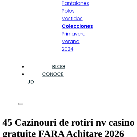
Pantalones
Polos
Vestidos
Colecciones
Primavera
Verano
2024
BLOG
CONOCE
JD
45 Cazinouri de rotiri nv casino
gratuite FARA Achitare 2026