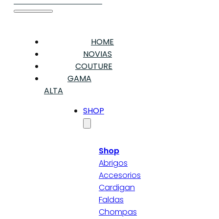
HOME
NOVIAS
COUTURE
GAMA
ALTA
SHOP
Shop
Abrigos
Accesorios
Cardigan
Faldas
Chompas