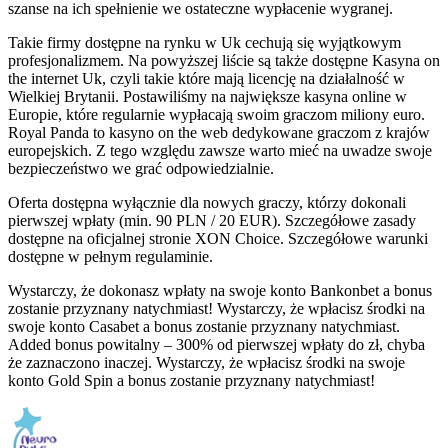
szanse na ich spełnienie we ostateczne wypłacenie wygranej.
Takie firmy dostępne na rynku w Uk cechują się wyjątkowym
profesjonalizmem. Na powyższej liście są także dostępne Kasyna on
the internet Uk, czyli takie które mają licencję na działalność w
Wielkiej Brytanii. Postawiliśmy na największe kasyna online w
Europie, które regularnie wypłacają swoim graczom miliony euro.
Royal Panda to kasyno on the web dedykowane graczom z krajów
europejskich. Z tego względu zawsze warto mieć na uwadze swoje
bezpieczeństwo we grać odpowiedzialnie.
Oferta dostępna wyłącznie dla nowych graczy, którzy dokonali
pierwszej wpłaty (min. 90 PLN / 20 EUR). Szczegółowe zasady
dostępne na oficjalnej stronie XON Choice. Szczegółowe warunki
dostępne w pełnym regulaminie.
Wystarczy, że dokonasz wpłaty na swoje konto Bankonbet a bonus
zostanie przyznany natychmiast! Wystarczy, że wpłacisz środki na
swoje konto Casabet a bonus zostanie przyznany natychmiast.
Added bonus powitalny – 300% od pierwszej wpłaty do zł, chyba
że zaznaczono inaczej. Wystarczy, że wpłacisz środki na swoje
konto Gold Spin a bonus zostanie przyznany natychmiast!