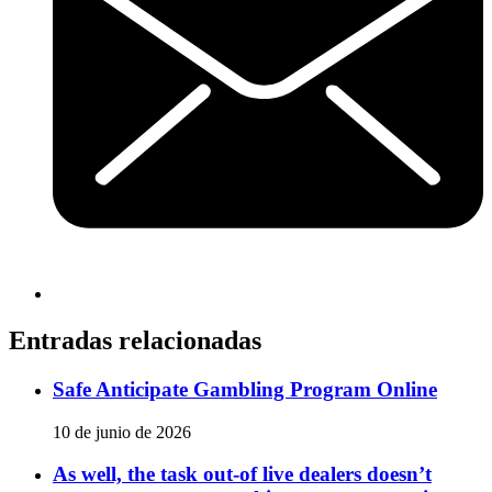
Entradas relacionadas
Safe Anticipate Gambling Program Online
10 de junio de 2026
As well, the task out-of live dealers doesn’t