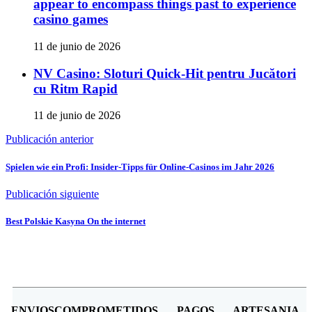
appear to encompass things past to experience
casino games
11 de junio de 2026
NV Casino: Sloturi Quick‑Hit pentru Jucători
cu Ritm Rapid
11 de junio de 2026
Publicación anterior
Spielen wie ein Profi: Insider-Tipps für Online-Casinos im Jahr 2026
Publicación siguiente
Best Polskie Kasyna On the internet
ENVIOS
COMPROMETIDOS
PAGOS
ARTESANIA