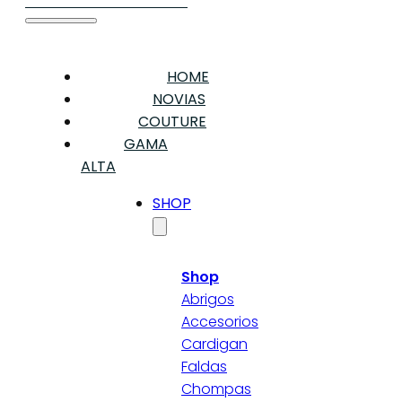
HOME
NOVIAS
COUTURE
GAMA
ALTA
SHOP
Shop
Abrigos
Accesorios
Cardigan
Faldas
Chompas