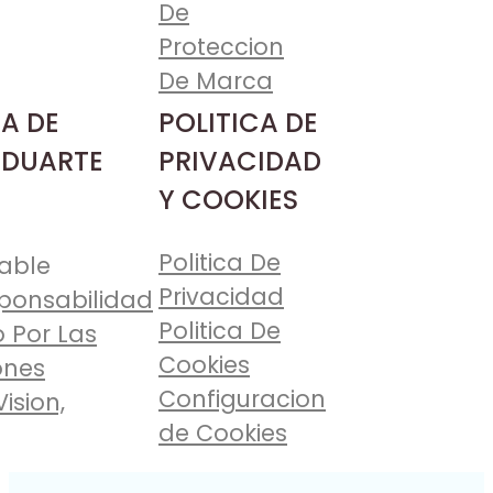
De
Proteccion
De Marca
A DE
POLITICA DE
 DUARTE
PRIVACIDAD
Y COOKIES
Politica De
able
Privacidad
ponsabilidad
Politica De
 Por Las
Cookies
ones
Configuracion
Vision,
de Cookies