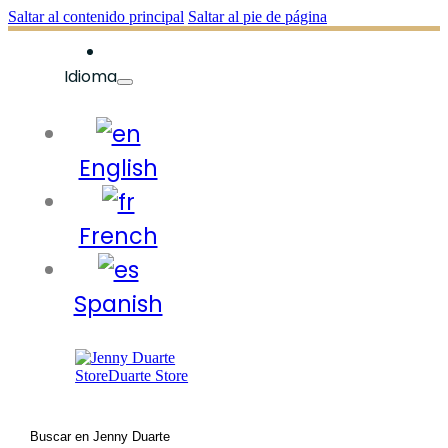
Saltar al contenido principal
Saltar al pie de página
Idioma
English
French
Spanish
Buscar