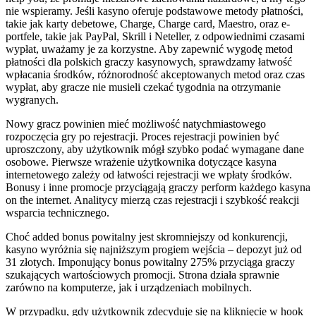
nie wspieramy. Jeśli kasyno oferuje podstawowe metody płatności,
takie jak karty debetowe, Charge, Charge card, Maestro, oraz e-
portfele, takie jak PayPal, Skrill i Neteller, z odpowiednimi czasami
wypłat, uważamy je za korzystne. Aby zapewnić wygodę metod
płatności dla polskich graczy kasynowych, sprawdzamy łatwość
wpłacania środków, różnorodność akceptowanych metod oraz czas
wypłat, aby gracze nie musieli czekać tygodnia na otrzymanie
wygranych.
Nowy gracz powinien mieć możliwość natychmiastowego
rozpoczęcia gry po rejestracji. Proces rejestracji powinien być
uproszczony, aby użytkownik mógł szybko podać wymagane dane
osobowe. Pierwsze wrażenie użytkownika dotyczące kasyna
internetowego zależy od łatwości rejestracji we wpłaty środków.
Bonusy i inne promocje przyciągają graczy perform każdego kasyna
on the internet. Analitycy mierzą czas rejestracji i szybkość reakcji
wsparcia technicznego.
Choć added bonus powitalny jest skromniejszy od konkurencji,
kasyno wyróżnia się najniższym progiem wejścia – depozyt już od
31 złotych. Imponujący bonus powitalny 275% przyciąga graczy
szukających wartościowych promocji. Strona działa sprawnie
zarówno na komputerze, jak i urządzeniach mobilnych.
W przypadku, gdy użytkownik zdecyduje się na kliknięcie w hook