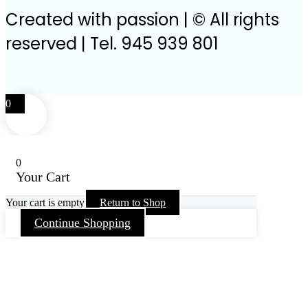
Created with passion | © All rights
reserved | Tel. 945 939 801
0
0
Your Cart
Your cart is empty
Return to Shop
Continue Shopping