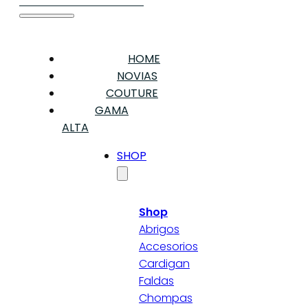
HOME
NOVIAS
COUTURE
GAMA
ALTA
SHOP
Shop
Abrigos
Accesorios
Cardigan
Faldas
Chompas