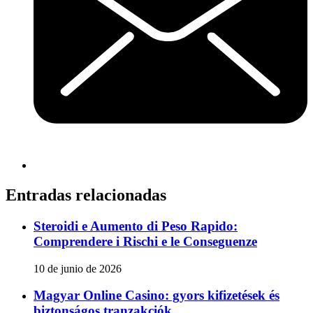
Entradas relacionadas
Steroidi e Aumento di Peso Rapido:
Comprendere i Rischi e le Conseguenze
10 de junio de 2026
Magyar Online Casino: gyors kifizetések és
biztonságos tranzakciók