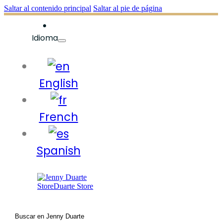
Saltar al contenido principal
Saltar al pie de página
Idioma
English
French
Spanish
Buscar