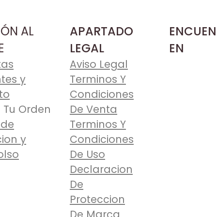
IÓN AL
APARTADO
ENCUEN
E
LEGAL
EN
tas
Aviso Legal
tes y
Terminos Y
to
Condiciones
 Tu Orden
De Venta
 de
Terminos Y
ion y
Condiciones
lso
De Uso
Declaracion
De
Proteccion
De Marca