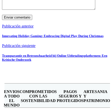
Publicación anterior
Innovating Holiday Gaming: Embracing Digital Play During Christmas
Publicación siguiente
Transparantie en Betrouwbaarheid bij Online Uitbetalingsplatformen: Een
Kritische Onderzoek
ENVIOS
COMPROMETIDOS
PAGOS
ARTESANIA
A TODO
CON LAS
SEGUROS Y
Y
EL
SOSTENIBILIDAD
PROTEGIDOS
PATRIMONIO
MUNDO