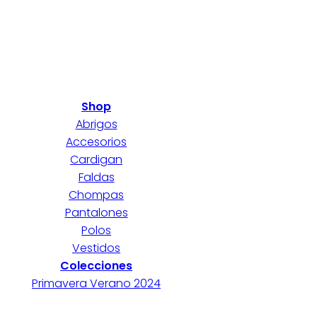
Shop
Abrigos
Accesorios
Cardigan
Faldas
Chompas
Pantalones
Polos
Vestidos
Colecciones
Primavera Verano 2024