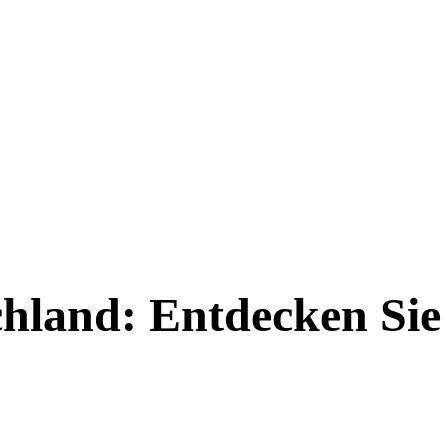
hland: Entdecken Sie 