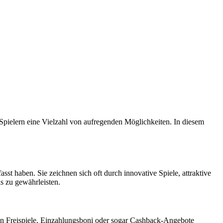
 Spielern eine Vielzahl von aufregenden Möglichkeiten. In diesem
st haben. Sie zeichnen sich oft durch innovative Spiele, attraktive
s zu gewährleisten.
n Freispiele, Einzahlungsboni oder sogar Cashback-Angebote