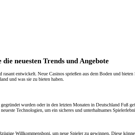
e die neuesten Trends und Angebote
and rasant entwickelt. Neue Casinos sprießen aus dem Boden und bieten
land und was sie zu bieten haben.
 gegründet wurden oder in den letzten Monaten in Deutschland Fuß gefas
 neueste Technologien, um ein sicheres und unterhaltsames Spielerlebni
oßzügige Willkommensboni, um neue Spieler zu gewinnen. Diese könne