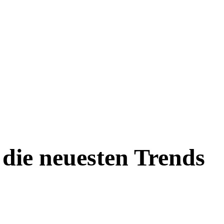
die neuesten Trends