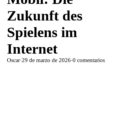
Zukunft des
Spielens im
Internet
Oscar
·
29 de marzo de 2026
·
0 comentarios