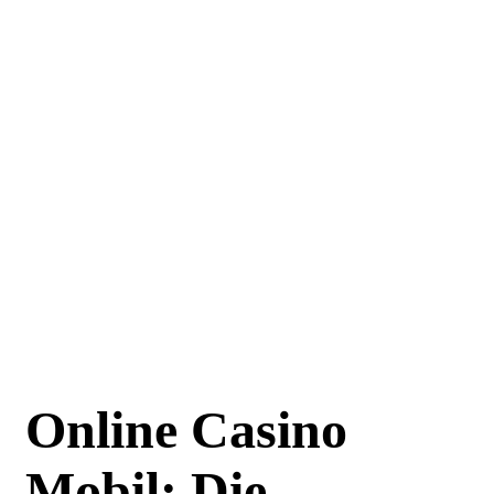
Online Casino
Mobil: Die