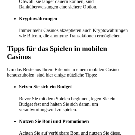
Obwohl sie länger dauern können, sind
Banküberweisungen eine sichere Option.
Kryptowährungen
Immer mehr Casinos akzeptieren auch Kryptowährungen
wie Bitcoin, die anonyme Transaktionen ermöglichen.
Tipps für das Spielen in mobilen
Casinos
Um das Beste aus Ihrem Erlebnis in einem mobilen Casino
herauszuholen, sind hier einige nützliche Tipps:
Setzen Sie sich ein Budget
Bevor Sie mit dem Spielen beginnen, legen Sie ein
Budget fest und halten Sie sich daran, um
verantwortungsvoll zu spielen.
Nutzen Sie Boni und Promotionen
Achten Sie auf verfügbare Boni und nutzen Sie diese,