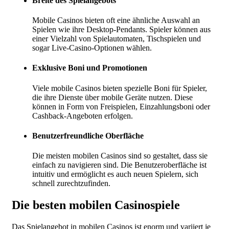
Breite des Spielangebots
Mobile Casinos bieten oft eine ähnliche Auswahl an
Spielen wie ihre Desktop-Pendants. Spieler können aus
einer Vielzahl von Spielautomaten, Tischspielen und
sogar Live-Casino-Optionen wählen.
Exklusive Boni und Promotionen
Viele mobile Casinos bieten spezielle Boni für Spieler,
die ihre Dienste über mobile Geräte nutzen. Diese
können in Form von Freispielen, Einzahlungsboni oder
Cashback-Angeboten erfolgen.
Benutzerfreundliche Oberfläche
Die meisten mobilen Casinos sind so gestaltet, dass sie
einfach zu navigieren sind. Die Benutzeroberfläche ist
intuitiv und ermöglicht es auch neuen Spielern, sich
schnell zurechtzufinden.
Die besten mobilen Casinospiele
Das Spielangebot in mobilen Casinos ist enorm und variiert je