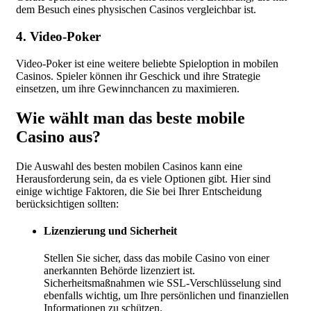
dem Besuch eines physischen Casinos vergleichbar ist.
4. Video-Poker
Video-Poker ist eine weitere beliebte Spieloption in mobilen
Casinos. Spieler können ihr Geschick und ihre Strategie
einsetzen, um ihre Gewinnchancen zu maximieren.
Wie wählt man das beste mobile
Casino aus?
Die Auswahl des besten mobilen Casinos kann eine
Herausforderung sein, da es viele Optionen gibt. Hier sind
einige wichtige Faktoren, die Sie bei Ihrer Entscheidung
berücksichtigen sollten:
Lizenzierung und Sicherheit
Stellen Sie sicher, dass das mobile Casino von einer
anerkannten Behörde lizenziert ist.
Sicherheitsmaßnahmen wie SSL-Verschlüsselung sind
ebenfalls wichtig, um Ihre persönlichen und finanziellen
Informationen zu schützen.