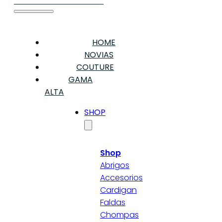
HOME
NOVIAS
COUTURE
GAMA
ALTA
SHOP
Shop
Abrigos
Accesorios
Cardigan
Faldas
Chompas