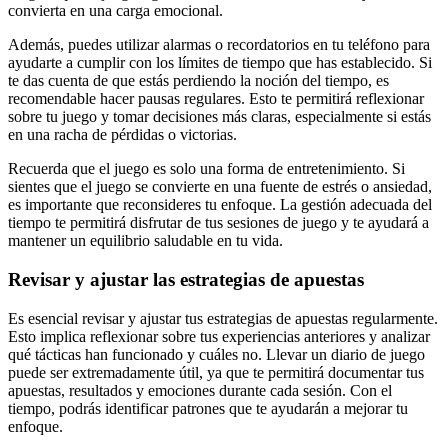
convierta en una carga emocional.
Además, puedes utilizar alarmas o recordatorios en tu teléfono para
ayudarte a cumplir con los límites de tiempo que has establecido. Si
te das cuenta de que estás perdiendo la noción del tiempo, es
recomendable hacer pausas regulares. Esto te permitirá reflexionar
sobre tu juego y tomar decisiones más claras, especialmente si estás
en una racha de pérdidas o victorias.
Recuerda que el juego es solo una forma de entretenimiento. Si
sientes que el juego se convierte en una fuente de estrés o ansiedad,
es importante que reconsideres tu enfoque. La gestión adecuada del
tiempo te permitirá disfrutar de tus sesiones de juego y te ayudará a
mantener un equilibrio saludable en tu vida.
Revisar y ajustar las estrategias de apuestas
Es esencial revisar y ajustar tus estrategias de apuestas regularmente.
Esto implica reflexionar sobre tus experiencias anteriores y analizar
qué tácticas han funcionado y cuáles no. Llevar un diario de juego
puede ser extremadamente útil, ya que te permitirá documentar tus
apuestas, resultados y emociones durante cada sesión. Con el
tiempo, podrás identificar patrones que te ayudarán a mejorar tu
enfoque.