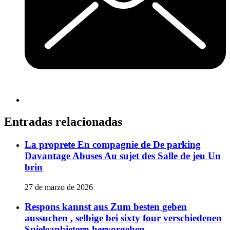
Entradas relacionadas
La proprete En compagnie de De parking
Davantage Abuses Au sujet des Salle de jeu Un
brin
27 de marzo de 2026
Respons kannst aus Zum besten geben
aussuchen , selbige bei sixty four verschiedenen
Spieleanbietern hervorgehen