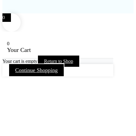
0
0
Your Cart
Your cart is empty
Return to Shop
Continue Shopping