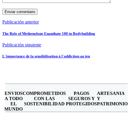
Publicación anterior
The Role of Methenolone Enanthate 100 in Bodybuilding
Publicación siguiente
L'importance de la sensibilisation à l'addiction au jeu
ENVIOS
COMPROMETIDOS
PAGOS
ARTESANIA
A TODO
CON LAS
SEGUROS Y
Y
EL
SOSTENIBILIDAD
PROTEGIDOS
PATRIMONIO
MUNDO