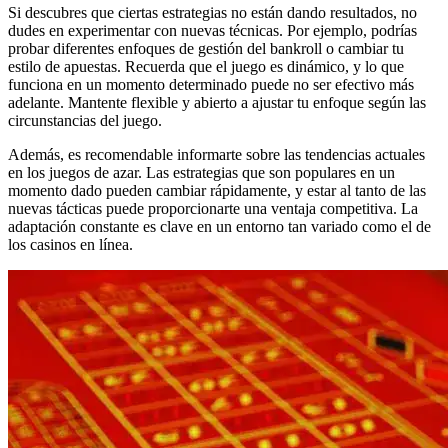
Si descubres que ciertas estrategias no están dando resultados, no
dudes en experimentar con nuevas técnicas. Por ejemplo, podrías
probar diferentes enfoques de gestión del bankroll o cambiar tu
estilo de apuestas. Recuerda que el juego es dinámico, y lo que
funciona en un momento determinado puede no ser efectivo más
adelante. Mantente flexible y abierto a ajustar tu enfoque según las
circunstancias del juego.
Además, es recomendable informarte sobre las tendencias actuales
en los juegos de azar. Las estrategias que son populares en un
momento dado pueden cambiar rápidamente, y estar al tanto de las
nuevas tácticas puede proporcionarte una ventaja competitiva. La
adaptación constante es clave en un entorno tan variado como el de
los casinos en línea.