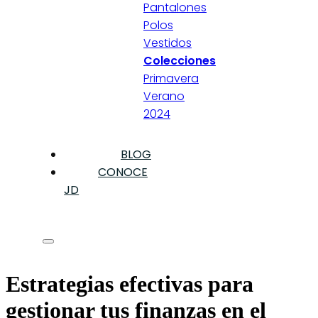
Pantalones
Polos
Vestidos
Colecciones
Primavera
Verano
2024
BLOG
CONOCE
JD
Estrategias efectivas para
gestionar tus finanzas en el