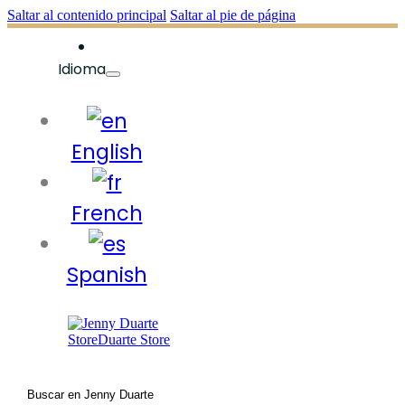
Saltar al contenido principal
Saltar al pie de página
Idioma
English
French
Spanish
Buscar