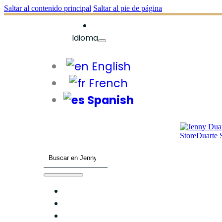
Saltar al contenido principal
Saltar al pie de página
Idioma
English
French
Spanish
Buscar