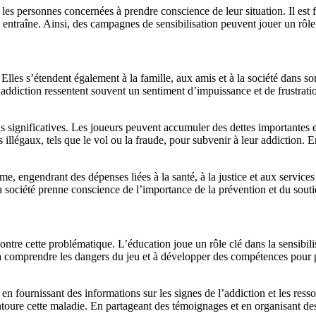
er les personnes concernées à prendre conscience de leur situation. Il e
ntraîne. Ainsi, des campagnes de sensibilisation peuvent jouer un rôle 
 Elles s’étendent également à la famille, aux amis et à la société dans s
 addiction ressentent souvent un sentiment d’impuissance et de frustrat
s significatives. Les joueurs peuvent accumuler des dettes importantes e
 illégaux, tels que le vol ou la fraude, pour subvenir à leur addiction.
me, engendrant des dépenses liées à la santé, à la justice et aux service
 la société prenne conscience de l’importance de la prévention et du souti
contre cette problématique. L’éducation joue un rôle clé dans la sensibil
à comprendre les dangers du jeu et à développer des compétences pour 
en fournissant des informations sur les signes de l’addiction et les ress
i entoure cette maladie. En partageant des témoignages et en organisant 