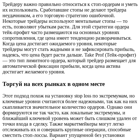
Трейдеру важно правильно относиться к стоп-ордерам и уметь
их использовать. Сработавшие стопы не делают трейдера
неудачником, а его торговую стратегию ошибочной.
Некоторые трейдеры используют ментальные стопы — то
есть, позволяют убыткам расти. Для этой стратегии ордера
тейк-профит часто размещаются на основных уровнях
сопротивления, где цена имеет тенденцию разворачиваться.
Когда цена достигает ожидаемого уровня, некоторые
трейдеры могут стать жадными и не зафиксировать прибыль,
надеясь, что цена будет расти дальше. Take Prof (Тейк-профит)
— это тип лимитного ордера, который трейдер размещает для
автоматической фиксации прибыли, когда цена актива
достигает желаемого уровня.
Торгуй на всех рынках в одном месте
Этот подход похож на установку stop loss по экстремумам, но
ключевые уровни считаются более надежными, так как на них
скапливается значительное количество ордеров. Однако они
формируются не так часто, как локальные экстремумы, и
ближайший ключевой уровень может быть слишком удален от
точки входа в сделку. Также маркетмейкеры могут легко
отслеживать их и совершать крупные операции, способные
сместить стоп-лоссы. Вариант упущенной без установки