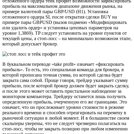
отложенного ордера тейк профит возможности зафиксировать
прибыль на максимальном диапазоне движения рынка, на
примере валютной пары GBP/USD (H1). Установка
отложенного ордера SL после открытия сделки BUY на
примере пары GBPUSD (вызов подменю «Модифицировать
или удалить ордер» и установка ценовых параметров на
уровне 1,3869). TP следует установить на уровне пунктов от
текущей цены, а стоп-лосс – на минимально возможном этапе,
который допускает брокер.
В буквальном переводе «take profit» означает «фиксировать
прибыль». То есть, это специальная команда для брокера, в
которой прописана точная сумма, по которой сделка будет
закрыта сама собой. Проще говоря, трейдер указывает сумму
прибыли, после которой брокер должен будет закрыть сделку,
и после этого может оставить пристальное наблюдение за
монитором компьютера. Трейдеру останется лишь получить
определенную прибыль, очерченную его же границами. Это
означает, что он прослеживает уровни стоимости в режиме
реального времени и способен отреагировать на перемену в
рыночной ситуации в любой момент. И в большинстве своем
скальперы уверены, что не следует чрезмерно полагаться на
стоп-лосс, чтобы не закрыть позицию при любом изменении