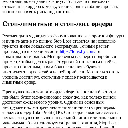
желанный доход уйдет в минус. Если же использовать
отложенные ордера к месту, это позволит стабилизировать
торговлю и взять риск под контроль.
Стоп-лимитные и стоп-лосс ордера
Рекомендуется дождаться формирования разворотной фигуры
и купить актив по рынку. Stop Loss ставится на несколько
пунктов ниже локального экстремума. Точный расчет
производится в зависимости
https://forexby.com/
от
волатильности рынка. Мы проведем вас через подробный
пример, чтобы сделать расчёт уровней стоп-лосса и тейк-
профита понятным, и вам больше не потребуются
инструменты для расчёта вашей прибыли. Как только стоп-
уровень достигнут, стоп-лимит ордер превращается в
лимитный ордер.
Преимущество в том, что ордер будет выполнен быстро, а
прибыль будет зафиксирована сразу же, как только рынок
достигнет ожидаемого уровня. Одним из основных
инструментов, которые необходимо понимать трейдерам,
является ордер Take Profit (TP). Стоп-ордер выставляется на
несколько пунктов выше сигнальной линии или локального
максимума. Если используется трендовая линия, Stop Loss
можно перемещать вдоль нее, например, с каждой новой