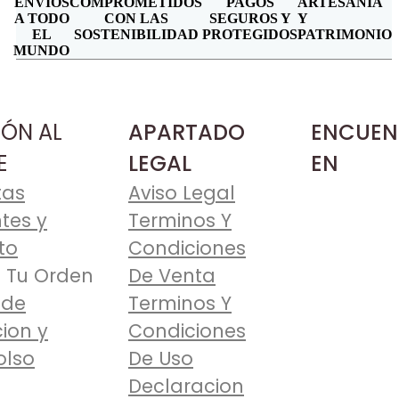
ENVIOS
COMPROMETIDOS
PAGOS
ARTESANIA
A TODO
CON LAS
SEGUROS Y
Y
EL
SOSTENIBILIDAD
PROTEGIDOS
PATRIMONIO
MUNDO
IÓN AL
APARTADO
ENCUEN
E
LEGAL
EN
tas
Aviso Legal
tes y
Terminos Y
to
Condiciones
 Tu Orden
De Venta
 de
Terminos Y
ion y
Condiciones
lso
De Uso
Declaracion